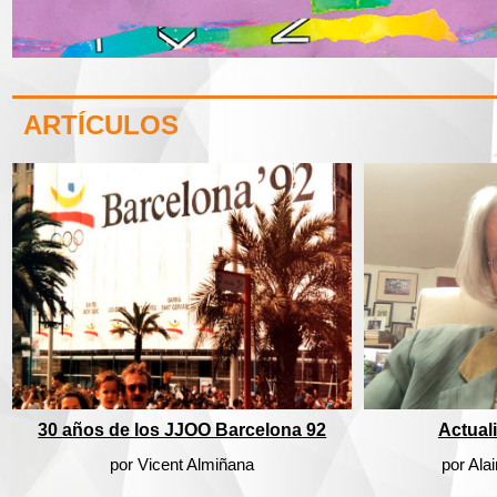
ARTÍCULOS
30 años de los JJOO Barcelona 92
Actual
por Vicent Almiñana
por Al